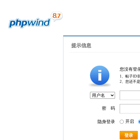
提示信息
您没有登
1、帖子ID
2、您还不
密 码
开启
隐身登录
登录