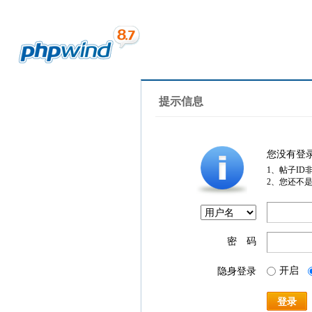
提示信息
您没有登
1、帖子ID
2、您还不
密 码
开启
隐身登录
登录