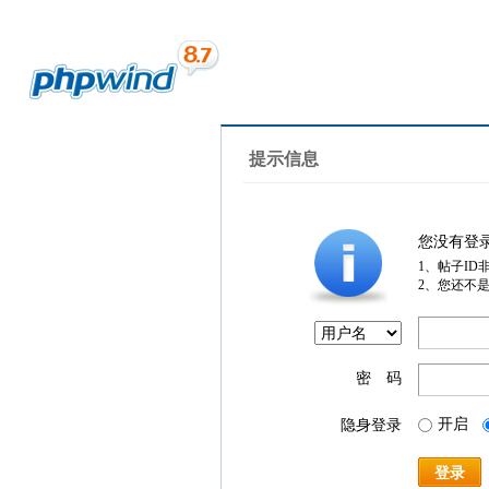
提示信息
您没有登
1、帖子ID
2、您还不
密 码
开启
隐身登录
登录