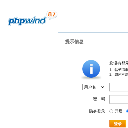
提示信息
您没有登
1、帖子ID
2、您还不
密 码
开启
隐身登录
登录