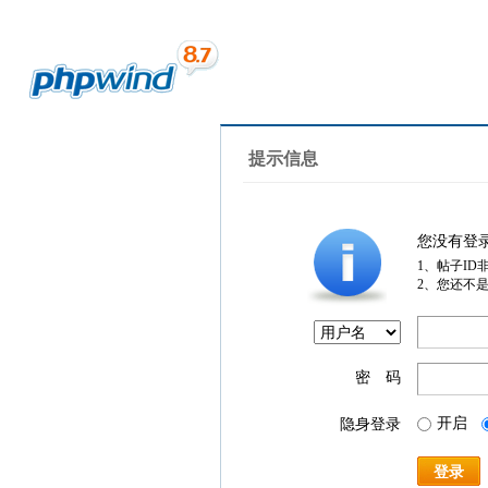
提示信息
您没有登
1、帖子ID
2、您还不
密 码
开启
隐身登录
登录