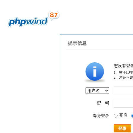
提示信息
您没有登
1、帖子ID
2、您还不
密 码
开启
隐身登录
登录