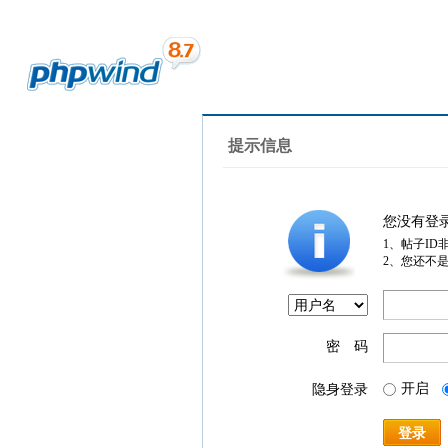
提示信息
您没有登
1、帖子ID
2、您还不
密 码
开启
隐身登录
登录