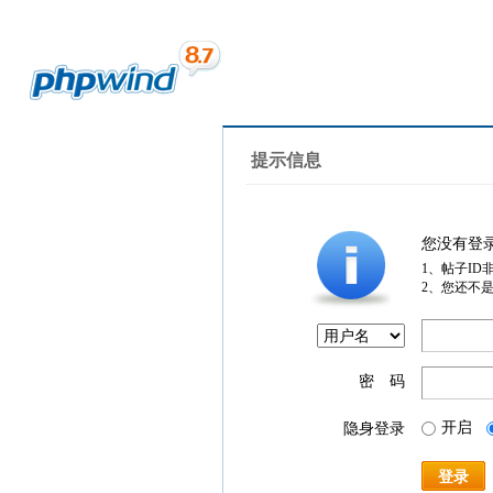
提示信息
您没有登
1、帖子ID
2、您还不
密 码
开启
隐身登录
登录