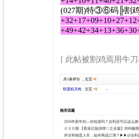
+14+10+11+40+21+32
(027期)特③⑥码╠割
+32+17+09+10+27+12
+49+42+34+13+36+30
[ 此帖被割鸡焉用牛刀在20
共
1
条评分
，
元宝
+6
联盟机关枪
元宝
+6
-
相关话题
2026年新年到---你知道吗？吉利还可以这么
天天送58元宝，只需签到就有。
０３０期:【香港正版掛牌◇之全篇】特码极
整正版◇综合资料】←已更新.
并没有物是人非，如何再战江湖？▶▶@吉利