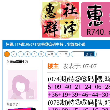
标题: [47错10](074期)特③⑥码中特，实战放心跟
1
2
3
4
5
6
末页
下一页
选 页
割鸡焉用牛刀
楼主
发表于: 07-07
(074期)特③⑥码╠割
5+09+40+21+24+06+2
+36+19+39+46+44+30
(073期)特③⑥码╠割
蹒跚学步