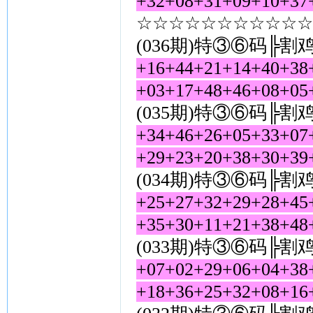
+32+08+31+09+10+37
☆☆☆☆☆☆☆☆☆☆☆☆{
(036期)特③⑥码╠割
+16+44+21+14+40+38
+03+17+48+46+08+05
(035期)特③⑥码╠割
+34+46+26+05+33+07
+29+23+20+38+30+39
(034期)特③⑥码╠割
+25+27+32+29+28+45
+35+30+11+21+38+48
(033期)特③⑥码╠割
+07+02+29+06+04+38
+18+36+25+32+08+16