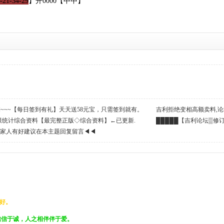
-21-34-29
】开0000【中中】
么撩~~~【每日签到有礼】天天送58元宝，只需签到就有。
吉利拒绝变相高额卖料,论
限统计综合资料【最完整正版◇综合资料】←已更新.
民币!支持高手→打赏６元宝
█████【吉利论坛▒修
利家人有好建议在本主题回复留言◀◀
好。
信信于诚，人之相伴伴于爱。