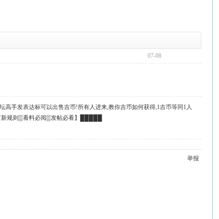
07-08
坛高手发表达标可以出售吉币!所有人进来,教你吉币如何获得,1吉币等同1人
起
订新规则▒看料必阅▒发帖必看】█████
举报