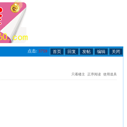
点击:
3759
首页
回复
发帖
编辑
关闭
只看楼主
正序阅读
使用道具