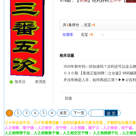
074期：【
帮胸
】绝对好料
五不中
【
05-36
共
1
条评分
，
元宝
+6
任我车
元宝
+6
-
相关话题
2026年新年到---你知道吗？吉利还可以这
０３０期:【香港正版掛牌◇之全篇】特码极
并没有物是人非，如何再战江湖？▶▶@吉
加关注
发消息
回复
1
2
3
4
5
6
末页
下一页
选 页
三十年众生牛马，六十年诸佛龙象！吉利以服务好大家为宗旨，才能把论坛做大做
人之相敬，敬于德；人之相交，交于情；人之相随，随于义；人之相信，信于诚。
人之相惜惜于品，人之相敬敬于德，人之相交交于情； 人之相拥拥于礼，人之相