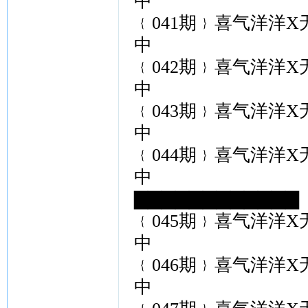
中
﹛041期﹜喜气洋洋X
中
﹛042期﹜喜气洋洋X
中
﹛043期﹜喜气洋洋X
中
﹛044期﹜喜气洋洋X
中
▇▇▇▇▇▇▇▇▇▇▇▇【
﹛045期﹜喜气洋洋X
中
﹛046期﹜喜气洋洋X
中