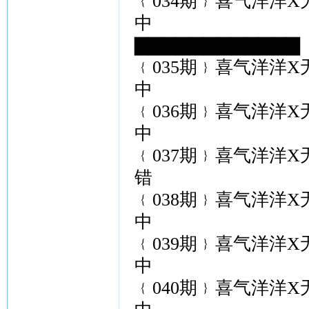
﹛034期﹜喜气洋洋X
中
▇▇▇▇▇▇▇▇▇▇▇▇【
﹛035期﹜喜气洋洋X
中
﹛036期﹜喜气洋洋X
中
﹛037期﹜喜气洋洋X
错
﹛038期﹜喜气洋洋X
中
﹛039期﹜喜气洋洋X
中
﹛040期﹜喜气洋洋X