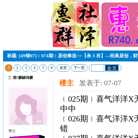
标题: [49错07]﹛074期﹜原创奉送==【杀 3 肖】---经典原
1
2
3
4
5
6
末页
下一页
选 页
涓?腑鎬讳腑
楼主
发表于: 07-07
﹛025期﹜喜气洋洋X
中中
﹛026期﹜喜气洋洋X
错
博士