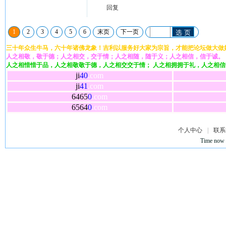
回复
1
2
3
4
5
6
末页
下一页
选 页
三十年众生牛马，六十年诸佛龙象！吉利以服务好大家为宗旨，才能把论坛做大做
人之相敬，敬于德；人之相交，交于情；人之相随，随于义；人之相信，信于诚。
人之相惜惜于品，人之相敬敬于德，人之相交交于情； 人之相拥拥于礼，人之相
ji
40
.com
ji
41
.com
6465
0
.com
6564
0
.com
个人中心
|
联系
Time now 