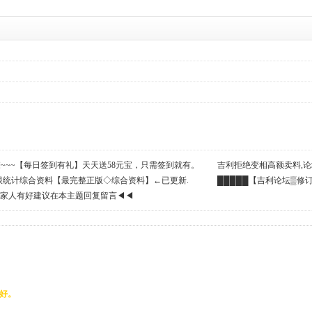
么撩~~~【每日签到有礼】天天送58元宝，只需签到就有。
吉利拒绝变相高额卖料,论
限统计综合资料【最完整正版◇综合资料】←已更新.
民币!支持高手→打赏６元宝
█████【吉利论坛▒修
利家人有好建议在本主题回复留言◀◀
好。