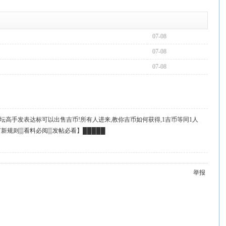
07-08
07-08
07-08
坛高手发表达标可以出售吉币!所有人进来,教你吉币如何获得,1吉币等同1人
起
订新规则▒看料必阅▒发帖必看】█████
举报