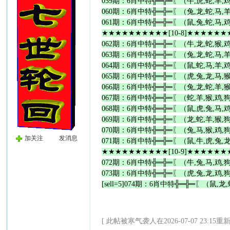
059期：6肖中特╬═╬═〖（牛,虎,蛇,羊,
060期：6肖中特╬═╬═〖（兔,龙,蛇,马,
061期：6肖中特╬═╬═〖（鼠,兔,蛇,马,
★★★★★★★★★★[10-8]★★★★★
062期：6肖中特╬═╬═〖（牛,龙,蛇,猴,
063期：6肖中特╬═╬═〖（兔,龙,蛇,马,
064期：6肖中特╬═╬═〖（鼠,蛇,马,羊,
065期：6肖中特╬═╬═〖（虎,兔,龙,马,
066期：6肖中特╬═╬═〖（兔,龙,蛇,羊,
067期：6肖中特╬═╬═〖（蛇,羊,猴,鸡,
068期：6肖中特╬═╬═〖（鼠,虎,兔,马,
069期：6肖中特╬═╬═〖（龙,蛇,羊,猴,
070期：6肖中特╬═╬═〖（兔,马,猴,鸡,
加关注
发消息
071期：6肖中特╬═╬═〖（鼠,牛,虎,兔,
★★★★★★★★★★[10-9]★★★★★
072期：6肖中特╬═╬═〖（牛,兔,马,鸡,
073期：6肖中特╬═╬═〖（虎,兔,龙,鸡,
[sell=5]074期：6肖中特╬═╬═〖（鼠,
[ 此帖被寒气袭人在2026-07-07 23:15重