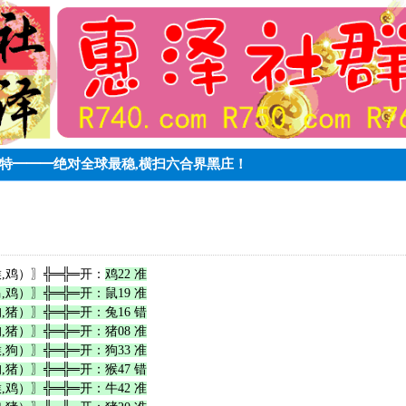
6肖中特━━━绝对全球最稳,横扫六合界黑庄！
猴,鸡）〗╬═╬═开：
鸡22 准
马,鸡）〗╬═╬═开：
鼠19 准
狗,猪）〗╬═╬═开：
兔16 错
狗,猪）〗╬═╬═开：
猪08 准
猴,狗）〗╬═╬═开：
狗33 准
狗,猪）〗╬═╬═开：
猴47 错
猴,鸡）〗╬═╬═开：
牛42 准