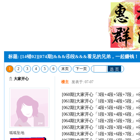
标题: [14错02][074期]&&&④段&&&看见的兄弟，一起赚钱！
1
2
3
4
5
6
末页
下一页
选 页
大家开心
楼主
发表于: 07-07
[060期]大家开心「3段+4段+5段+7段」¤④
[061期]大家开心「1段+3段+4段+5段」¤④
[062期]大家开心「4段+5段+6段+7段」¤④
[063期]大家开心「1段+3段+4段+6段」¤④
[064期]大家开心「1段+2段+5段+7段」¤④
[065期]大家开心「1段+2段+3段+6段」¤④
呱呱坠地
[066期]大家开心「1段+3段+6段+7段」¤④