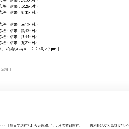
段¤ 結果 : 鸡10<对>
段¤ 結果 : 虎29<对>
段¤ 結果 : 猴35<对>
段¤ 結果 : 马13<对>
段¤ 結果 : 鼠43<对>
段¤ 結果 : 猪44<对>
段¤ 結果 : 龙27<对>
」¤④段¤ 結果 : ？？<对>[/ post]
新编辑 ]
么撩~~~【每日签到有礼】天天送58元宝，只需签到就有。
吉利拒绝变相高额卖料,论