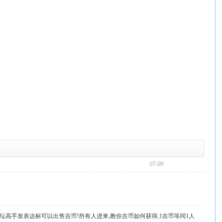
07-09
坛高手发表达标可以出售吉币!所有人进来,教你吉币如何获得,1吉币等同1人