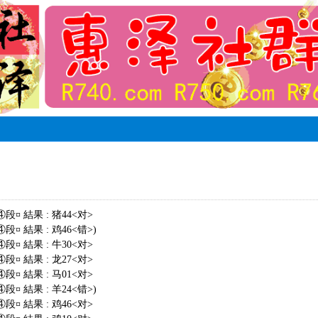
段¤ 結果 : 猪44<对>
段¤ 結果 : 鸡46<错>)
段¤ 結果 : 牛30<对>
段¤ 結果 : 龙27<对>
段¤ 結果 : 马01<对>
段¤ 結果 : 羊24<错>)
段¤ 結果 : 鸡46<对>