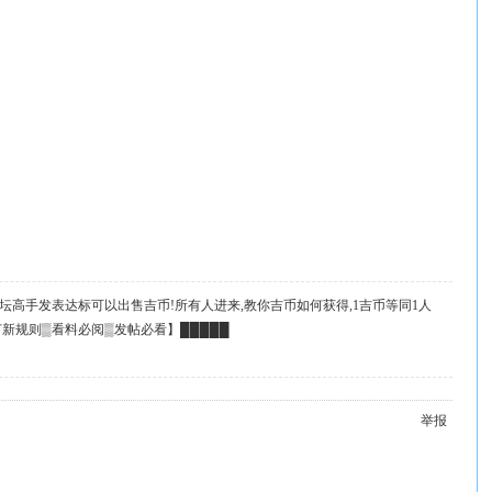
坛高手发表达标可以出售吉币!所有人进来,教你吉币如何获得,1吉币等同1人
起
订新规则▒看料必阅▒发帖必看】█████
举报