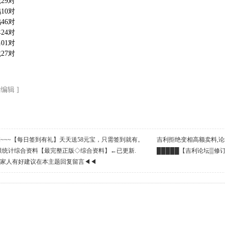
虎29对
鸡10对
鸡46对
羊24对
马01对
龙27对
新编辑 ]
么撩~~~【每日签到有礼】天天送58元宝，只需签到就有。
吉利拒绝变相高额卖料,论
限统计综合资料【最完整正版◇综合资料】←已更新.
民币!支持高手→打赏６元宝
█████【吉利论坛▒修
利家人有好建议在本主题回复留言◀◀