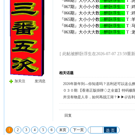
『068期』大小大大数
╭醉卧浮生╮
T :
『067期』大小小小数
╭醉卧浮生╮
T :
『066期』大小大大数
╭醉卧浮生╮
T :
『065期』大小小小数
╭醉卧浮生╮
T :
『064期』大小小小数
╭醉卧浮生╮
T :
『063期』大小大大数
╭醉卧浮生╮
T :
[ 此帖被醉卧浮生在2026-07-07 23:59重
相关话题
加关注
发消息
2026年新年到---你知道吗？吉利还可以这
０３０期:【香港正版掛牌◇之全篇】特码极
并没有物是人非，如何再战江湖？▶▶@吉
回复
1
2
3
4
5
6
末页
下一页
选 页