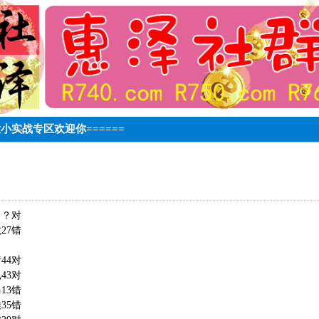
生大小实战专区欢迎你======
？？对
龙27错
猪44对
鼠43对
马13错
猴35错