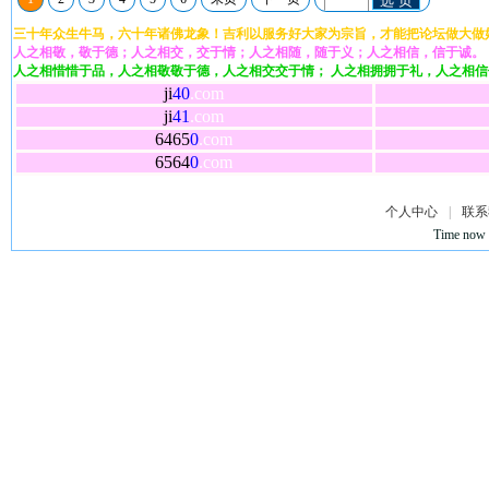
选 页
三十年众生牛马，六十年诸佛龙象！吉利以服务好大家为宗旨，才能把论坛做大做
人之相敬，敬于德；人之相交，交于情；人之相随，随于义；人之相信，信于诚。
人之相惜惜于品，人之相敬敬于德，人之相交交于情； 人之相拥拥于礼，人之相
ji
40
.com
ji
41
.com
6465
0
.com
6564
0
.com
个人中心
|
联系
Time now 