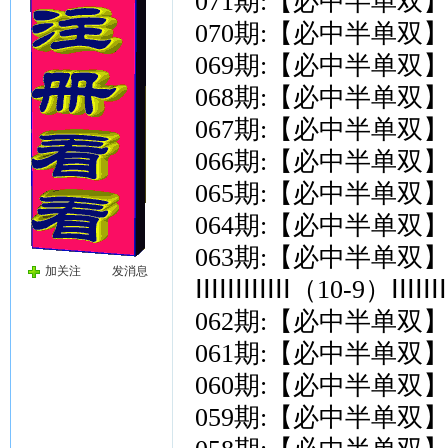
071期:【必中半单双
070期:【必中半单双
069期:【必中半单双
068期:【必中半单双
067期:【必中半单双
066期:【必中半单双
065期:【必中半单双
064期:【必中半单双
063期:【必中半单双
加关注
发消息
ⅠⅠⅠⅠⅠⅠⅠⅠⅠⅠⅠⅠ（10-9）ⅠⅠⅠⅠⅠⅠⅠⅠ
062期:【必中半单双
061期:【必中半单双
060期:【必中半单双
059期:【必中半单双