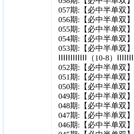
058期:【必中半单双
057期:【必中半单双
056期:【必中半单双
055期:【必中半单双
054期:【必中半单双
053期:【必中半单双
ⅠⅠⅠⅠⅠⅠⅠⅠⅠⅠⅠⅠ（10-8）ⅠⅠⅠⅠⅠⅠⅠⅠ
052期:【必中半单双
051期:【必中半单双
050期:【必中半单双
049期:【必中半单双
048期:【必中半单双
047期:【必中半单双
046期:【必中半单双