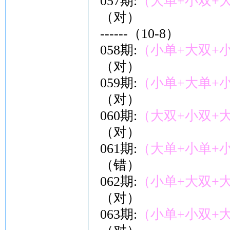
057期:
（大单+小双+
（对）
------（10-8）
058期:
（小单+大双+
（对）
059期:
（小单+大单+
（对）
060期:
（大双+小双+
（对）
061期:
（大单+小单+
（错）
062期:
（小单+大双+
（对）
063期:
（小单+小双+