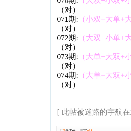
070期:
（大双+小双+
（对）
071期:
（小双+大单+
（对）
072期:
（大双+小单+
（对）
073期:
（大单+大双+
（对）
074期:
（大单+大双+
（对）
[ 此帖被迷路的宇航在202
共
3
条评分
，
元宝
+18