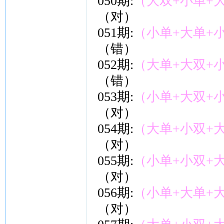
050期:
（大双+小单+
（对）
051期:
（小单+大单+
（错）
052期:
（大单+大双+
（错）
053期:
（小单+大双+
（对）
054期:
（大单+小双+
（对）
055期:
（小单+小双+
（对）
056期:
（小单+大单+
（对）