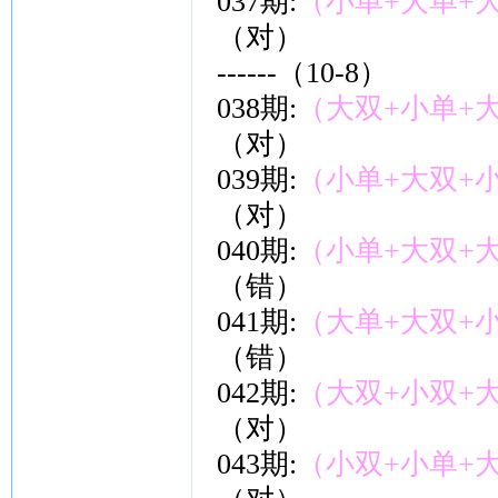
037期:
（小单+大单+
（对）
------（10-8）
038期:
（大双+小单+
（对）
039期:
（小单+大双+
（对）
040期:
（小单+大双+
（错）
041期:
（大单+大双+
（错）
042期:
（大双+小双+
（对）
043期:
（小双+小单+