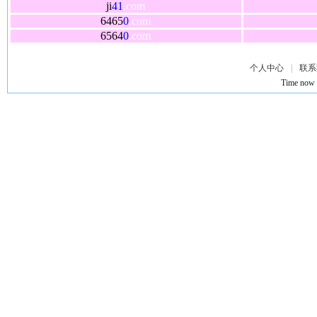
ji
41
.com
6465
0
.com
6564
0
.com
个人中心
|
联系
Time now 