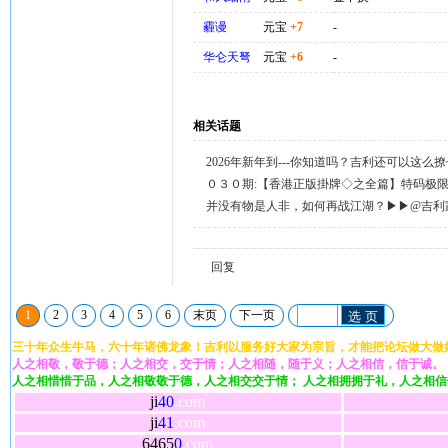
霾谩
元宝
+7
-
华仑天弩
元宝
+6
-
相关话题
2026年新年到---你知道吗？吉利还可以这么
天天送58元宝，只需签到就有。
０３０期:【香港正版掛牌◇之全篇】特码极
整正版◇综合资料】←已更新.
并没有物是人非，如何再战江湖？▶▶@吉利
回复留言◀◀
回复
1
2
3
4
5
6
末页
下一页
选 页
三十年众生牛马，六十年诸佛龙象！吉利以服务好大家为宗旨，才能把论坛做大做
人之相敬，敬于德；人之相交，交于情；人之相随，随于义；人之相信，信于诚。
人之相惜惜于品，人之相敬敬于德，人之相交交于情； 人之相拥拥于礼，人之相
ji
40
.com
ji
41
.com
6465
0
.com