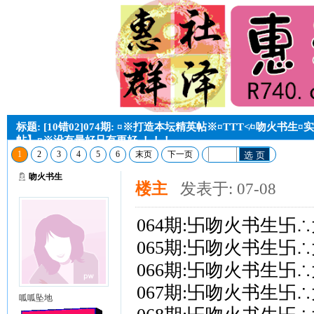
标题: [10错02]074期: ¤※打造本坛精英帖※¤TTT≮¤吻火书
帖】¤※没有最好只有更好 ！！！
1
2
3
4
5
6
末页
下一页
选 页
吻火书生
楼主
发表于: 07-08
064期:卐吻火书生卐
065期:卐吻火书生卐
066期:卐吻火书生卐
067期:卐吻火书生卐
呱呱坠地