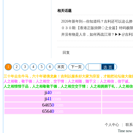
相关话题
2026年新年到---你知道吗？吉利还可以这么
天天送58元宝，只需签到就有。
０３０期:【香港正版掛牌◇之全篇】特码极
整正版◇综合资料】←已更新.
并没有物是人非，如何再战江湖？▶▶@吉利
回复留言◀◀
回复
1
2
3
4
5
6
末页
下一页
选 页
三十年众生牛马，六十年诸佛龙象！吉利以服务好大家为宗旨，才能把论坛做大做
人之相敬，敬于德；人之相交，交于情；人之相随，随于义；人之相信，信于诚。
人之相惜惜于品，人之相敬敬于德，人之相交交于情； 人之相拥拥于礼，人之相
ji
40
.com
ji
41
.com
6465
0
.com
6564
0
.com
个人中心
|
联系
Time now 