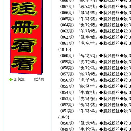
《068期》『蛇/羊/狗』◆脑残粉丝◆殺 3 肖
《067期》『猴/鸡/猪』◆脑残粉丝◆殺 3 
《066期》『鼠/马/羊』◆脑残粉丝◆殺 3 肖
《065期》『牛/马/猪』◆脑残粉丝◆殺 3 肖
《064期》『兔/蛇/猪』◆脑残粉丝◆殺 3 肖
《063期》『羊/鸡/猪』◆脑残粉丝◆殺 3 肖
《062期》『鼠/牛/猴』◆脑残粉丝◆殺 3 
《061期》『虎/兔/羊』◆脑残粉丝◆殺 3 肖
{10-10}
《060期》『兔/龙/鸡』◆脑残粉丝◆殺 3 肖
《059期》『虎/蛇/羊』◆脑残粉丝◆殺 3 肖
《058期》『兔/蛇/马』◆脑残粉丝◆殺 3 肖
《057期》『蛇/鸡/猪』◆脑残粉丝◆殺 3 肖
加关注
发消息
《056期》『虎/羊/猪』◆脑残粉丝◆殺 3 肖
《055期》『蛇/马/羊』◆脑残粉丝◆殺 3 肖
《054期》『牛/虎/猪』◆脑残粉丝◆殺 3 肖
《053期》『虎/马/猴』◆脑残粉丝◆殺 3 肖
《052期》『兔/马/猪』◆脑残粉丝◆殺 3 肖
《051期》『牛/马/羊』◆脑残粉丝◆殺 3 肖
{10-9}
《050期》『鼠/龙/猪』◆脑残粉丝◆殺 3 肖
《049期》『牛/蛇/马』◆脑残粉丝◆殺 3 肖