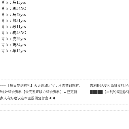
 k：马13yes
肖 k：鸡34NO
 k：马49yes
 k：鼠31yes
 k：猴11yes
肖 k：狗45NO
 k：虎29yes
 k：鸡34yes
 k：羊12yes
么撩~~~【每日签到有礼】天天送58元宝，只需签到就有。
吉利拒绝变相高额卖料,论
限统计综合资料【最完整正版◇综合资料】←已更新.
民币!支持高手→打赏６元宝
█████【吉利论坛▒修
利家人有好建议在本主题回复留言◀◀