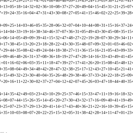
6+40+23+29+21+37+47+01+08+46+48+09+15+43+24+13+05+38+12+07
8+13+05+18+14+32+02+36+10+08+37+27+20+49+04+15+45+31+21+25
7+19+24+35+16+04+47+31+43+30+08+27+05+41+15+46+02+22+25+39
9+09+25+14+03+46+05+35+28+06+32+07+04+10+44+08+31+15+16+37
6+14+04+33+19+16+38+34+46+37+07+36+31+05+49+43+30+45+08+35
6+06+14+05+49+09+39+41+15+32+47+48+27+22+19+28+07+30+29+34
0+17+38+45+13+20+23+18+28+22+43+30+35+48+07+09+32+01+03+46
7+29+44+35+08+42+49+24+04+18+38+27+11+36+15+16+21+05+43+09
5+09+46+48+26+31+37+08+36+18+19+27+47+28+14+16+33+43+49+41
1+01+16+02+06+03+35+11+18+47+39+27+17+41+26+20+15+08+45+48
9+35+08+04+49+34+48+42+28+47+32+38+25+17+12+43+27+10+45+21
3+15+49+32+23+30+40+04+35+26+48+29+38+46+37+33+24+22+18+25
7+20+16+11+22+30+02+37+27+04+12+42+07+45+26+03+47+18+44+40
4+14+35+42+49+03+23+43+10+29+25+37+46+15+33+47+11+19+16+18
6+08+07+44+15+26+35+14+45+20+27+30+43+32+17+16+09+40+41+19
8+25+07+23+37+29+13+20+41+14+17+43+40+36+21+22+16+10+39+45
6+35+10+03+08+07+20+22+25+15+32+05+31+38+42+28+14+11+47+01