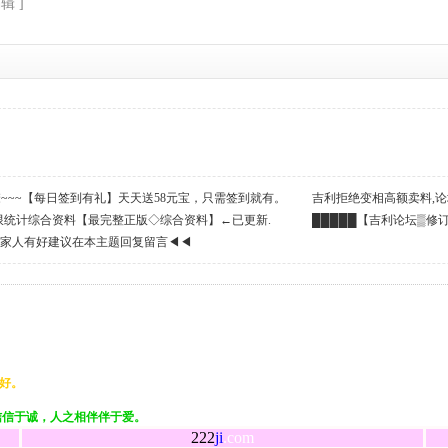
辑 ]
么撩~~~【每日签到有礼】天天送58元宝，只需签到就有。
吉利拒绝变相高额卖料,论
限统计综合资料【最完整正版◇综合资料】←已更新.
民币!支持高手→打赏６元宝
█████【吉利论坛▒修
利家人有好建议在本主题回复留言◀◀
好。
信信于诚，人之相伴伴于爱。
222
ji
.com