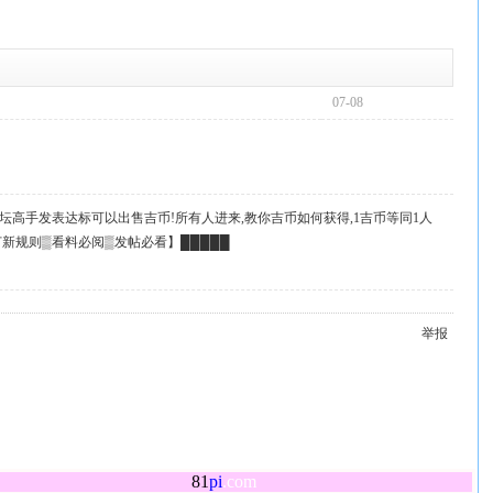
07-08
坛高手发表达标可以出售吉币!所有人进来,教你吉币如何获得,1吉币等同1人
起
订新规则▒看料必阅▒发帖必看】█████
举报
81
pi
.com