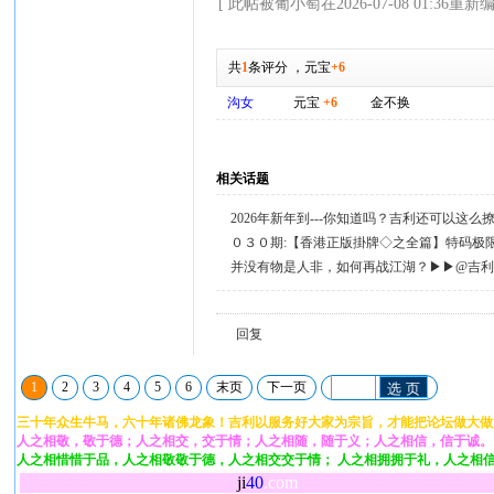
[ 此帖被葡小萄在2026-07-08 01:36重新编
共
1
条评分
，
元宝
+6
沟女
元宝
+6
金不换
相关话题
2026年新年到---你知道吗？吉利还可以这
０３０期:【香港正版掛牌◇之全篇】特码极
并没有物是人非，如何再战江湖？▶▶@吉
回复
1
2
3
4
5
6
末页
下一页
选 页
三十年众生牛马，六十年诸佛龙象！吉利以服务好大家为宗旨，才能把论坛做大做
人之相敬，敬于德；人之相交，交于情；人之相随，随于义；人之相信，信于诚。
人之相惜惜于品，人之相敬敬于德，人之相交交于情； 人之相拥拥于礼，人之相
ji
40
.com