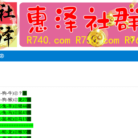
肖㊣
-狗-牛)㊣
？
准
-狗-猴)㊣
龙27
准
-兔-羊)㊣
猪44
准
-兔-马)㊣
鼠43
准
-鼠-蛇)㊣
马13
准
==============
-蛇-龙)㊣
猴35
准