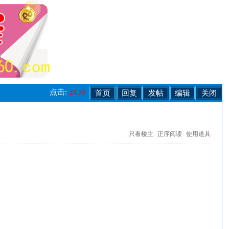
点击:
2439
首页
回复
发帖
编辑
关闭
只看楼主
正序阅读
使用道具