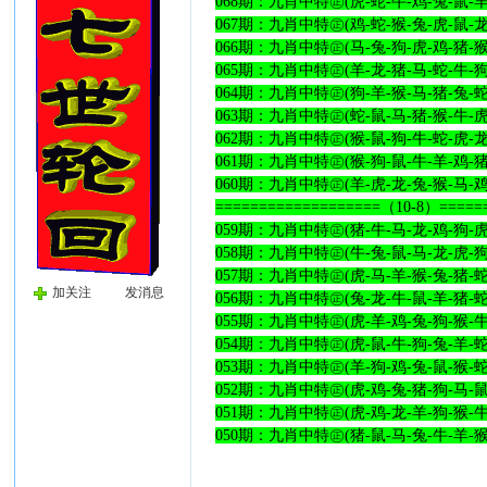
068期：九肖中特㊣(虎-蛇-牛-鸡-兔-鼠-羊
067期：九肖中特㊣(鸡-蛇-猴-兔-虎-鼠-龙
066期：九肖中特㊣(马-兔-狗-虎-鸡-猪-猴
065期：九肖中特㊣(羊-龙-猪-马-蛇-牛-狗
064期：九肖中特㊣(狗-羊-猴-马-猪-兔-蛇
063期：九肖中特㊣(蛇-鼠-马-猪-猴-牛-虎
062期：九肖中特㊣(猴-鼠-狗-牛-蛇-虎-龙
061期：九肖中特㊣(猴-狗-鼠-牛-羊-鸡-猪
060期：九肖中特㊣(羊-虎-龙-兔-猴-马-鸡
===================（10-8）=====
059期：九肖中特㊣(猪-牛-马-龙-鸡-狗-虎
058期：九肖中特㊣(牛-兔-鼠-马-龙-虎-狗
057期：九肖中特㊣(虎-马-羊-猴-兔-猪-蛇
加关注
发消息
056期：九肖中特㊣(兔-龙-牛-鼠-羊-猪-蛇
055期：九肖中特㊣(虎-羊-鸡-兔-狗-猴-牛
054期：九肖中特㊣(虎-鼠-牛-狗-兔-羊-蛇
053期：九肖中特㊣(羊-狗-鸡-兔-鼠-猴-蛇
052期：九肖中特㊣(虎-鸡-兔-猪-狗-马-鼠
051期：九肖中特㊣(虎-鸡-龙-羊-狗-猴-牛
050期：九肖中特㊣(猪-鼠-马-兔-牛-羊-猴