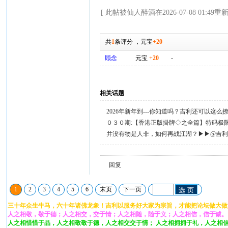
[ 此帖被仙人醉酒在2026-07-08 01:49重
共
1
条评分
，
元宝
+20
顾念
元宝
+20
-
相关话题
2026年新年到---你知道吗？吉利还可以这
０３０期:【香港正版掛牌◇之全篇】特码极
并没有物是人非，如何再战江湖？▶▶@吉
回复
1
2
3
4
5
6
末页
下一页
选 页
三十年众生牛马，六十年诸佛龙象！吉利以服务好大家为宗旨，才能把论坛做大做
人之相敬，敬于德；人之相交，交于情；人之相随，随于义；人之相信，信于诚。
人之相惜惜于品，人之相敬敬于德，人之相交交于情； 人之相拥拥于礼，人之相