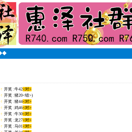
◆◆
↑
开奖 :牛42
<对>
↑
开奖 :猪20<错>)
↑
开奖 :猪44
<对>
↑
开奖 :鸡46
<对>
↑
开奖 :牛30
<对>
↑
开奖 :龙27
<对>
↑
开奖 :马01
<对>