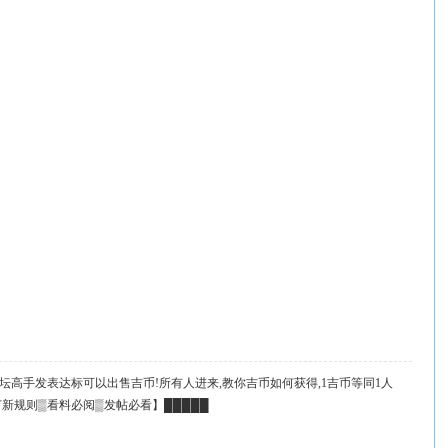
坛高手发表达标可以出售吉币!所有人进来,教你吉币如何获得,1吉币等同1人
起
订新规则▒看料必阅▒发帖必看】█████