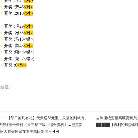
↑
开奖 :羊24
<对>
↑
开奖 :鸡46
<对>
↑
开奖 :鸡10
<对>
↑
开奖 :虎29
<对>
↑
开奖 :猴35
<对>
↑
开奖 :马13<错>)
↑
开奖 :鼠43
<对>
↑
开奖 :猪44<错>)
↑
开奖 :龙27<错>)
↑
开奖 :0
<对>
新编辑 ]
么撩~~~【每日签到有礼】天天送58元宝，只需签到就有。
吉利拒绝变相高额卖料,论
限统计综合资料【最完整正版◇综合资料】←已更新.
民币!支持高手→打赏６元宝
█████【吉利论坛▒修
利家人有好建议在本主题回复留言◀◀