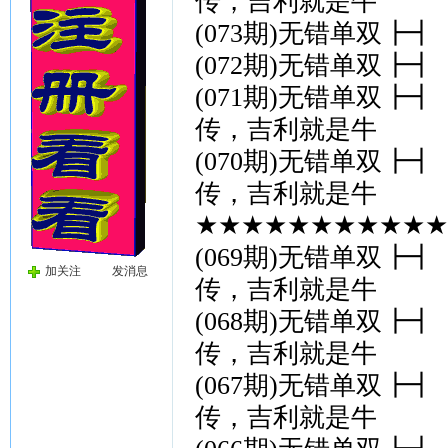
传，吉利就是牛
(073期)无错单双┣
(072期)无错单双┣
(071期)无错单双┣┫
传，吉利就是牛
(070期)无错单双┣┫
传，吉利就是牛
★★★★★★★★★★★
(069期)无错单双┣┫
加关注
发消息
传，吉利就是牛
(068期)无错单双┣┫
传，吉利就是牛
(067期)无错单双┣┫
传，吉利就是牛