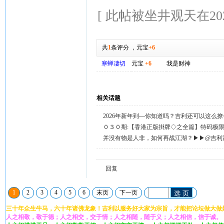
[ 此帖被坐井观天在2026-
共
1
条评分
，
元宝
+6
寒蝉凄切
元宝
+6
我是财神
相关话题
2026年新年到---你知道吗？吉利还可以这么
天天送58元宝，只需签到就有。
０３０期:【香港正版掛牌◇之全篇】特码极
整正版◇综合资料】←已更新.
并没有物是人非，如何再战江湖？▶▶@吉利
回复留言◀◀
回复
1
2
3
4
5
6
末页
下一页
选 页
三十年众生牛马，六十年诸佛龙象！吉利以服务好大家为宗旨，才能把论坛做大做
人之相敬，敬于德；人之相交，交于情；人之相随，随于义；人之相信，信于诚。