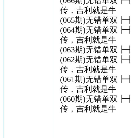
(066期)无错单双┣┫
传，吉利就是牛
(065期)无错单双┣
(064期)无错单双┣┫
传，吉利就是牛
(063期)无错单双┣
(062期)无错单双┣┫
传，吉利就是牛
(061期)无错单双┣┫
传，吉利就是牛
(060期)无错单双┣┫
传，吉利就是牛