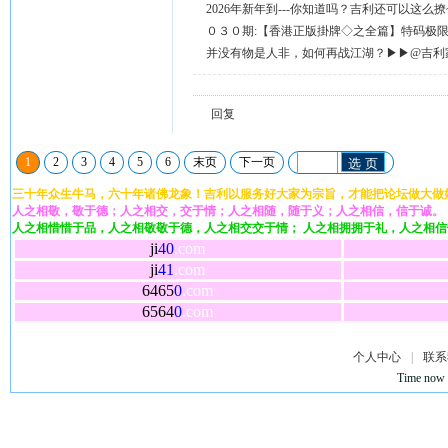
2026年新年到---你知道吗？吉利还可以这么
天天送58元宝，只需签到就有。
０３０期:【香港正版掛牌◇之全篇】特码极
整正版◇综合资料】←已更新.
并没有物是人非，如何再战江湖？▶▶@吉利
回复留言◀◀
回复
1
2
3
4
5
6
末页
下一页
选 页
三十年众生牛马，六十年诸佛龙象！吉利以服务好大家为宗旨，才能把论坛做大做
人之相敬，敬于德；人之相交，交于情；人之相随，随于义；人之相信，信于诚。
人之相惜惜于品，人之相敬敬于德，人之相交交于情； 人之相拥拥于礼，人之相
ji
40
.com
ji
41
.com
6465
0
.com
6564
0
.com
个人中心
|
联系
Time now 