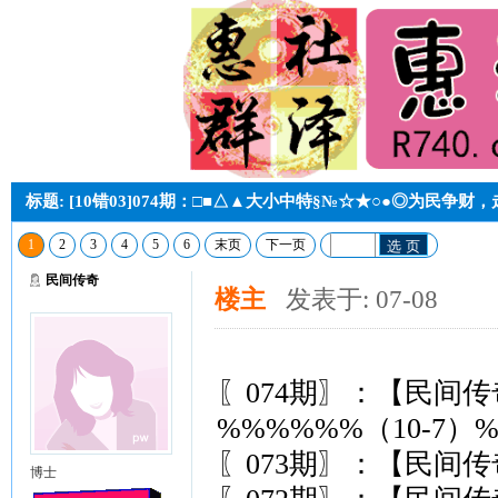
标题: [10错03]074期：□■△▲大小中特§№☆★○●◎为民争
1
2
3
4
5
6
末页
下一页
选 页
民间传奇
楼主
发表于: 07-08
〖074期〗：【民间
%%%%%%（10-7）
〖073期〗：【民间
博士