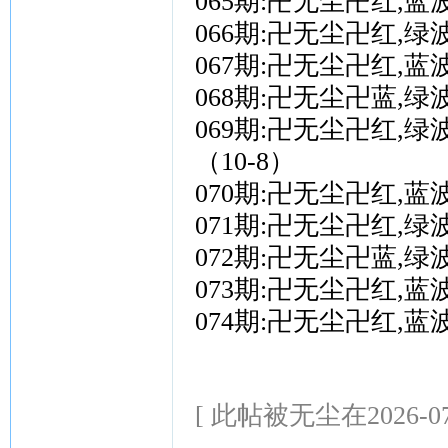
065期:卍无尘卍红,蓝
066期:卍无尘卍红,绿
067期:卍无尘卍红,蓝
068期:卍无尘卍蓝,绿
069期:卍无尘卍红,绿
（10-8）
070期:卍无尘卍红,蓝
071期:卍无尘卍红,绿
072期:卍无尘卍蓝,绿
073期:卍无尘卍红,蓝
074期:卍无尘卍红,蓝
[ 此帖被无尘在2026-07