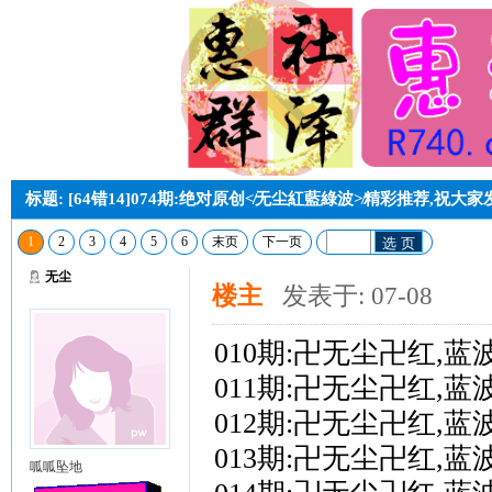
标题: [64错14]074期:绝对原创≮无尘紅藍綠波≯精彩推荐,祝大
1
2
3
4
5
6
末页
下一页
选 页
无尘
楼主
发表于: 07-08
010期:卍无尘卍红,蓝
011期:卍无尘卍红,蓝
012期:卍无尘卍红,蓝
013期:卍无尘卍红,蓝
呱呱坠地