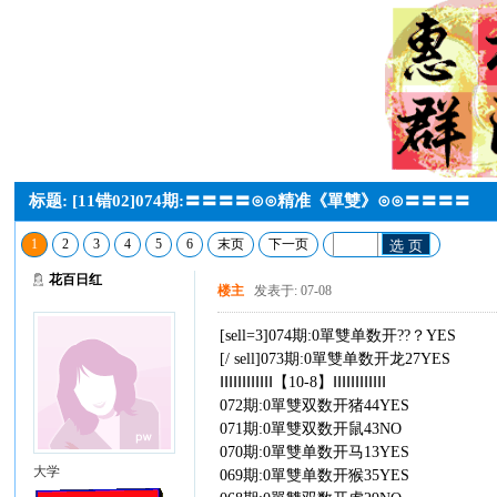
标题: [11错02]074期:〓〓〓〓⊙⊙精准《單雙》⊙⊙〓〓〓〓
1
2
3
4
5
6
末页
下一页
选 页
花百日红
楼主
发表于: 07-08
[sell=3]074期:0單雙单数开??？YES
[/ sell]073期:0單雙单数开龙27YES
ⅠⅠⅠⅠⅠⅠⅠⅠⅠⅠⅠⅠ【10-8】ⅠⅠⅠⅠⅠⅠⅠⅠⅠⅠⅠⅠ
072期:0單雙双数开猪44YES
071期:0單雙双数开鼠43NO
070期:0單雙单数开马13YES
大学
069期:0單雙单数开猴35YES