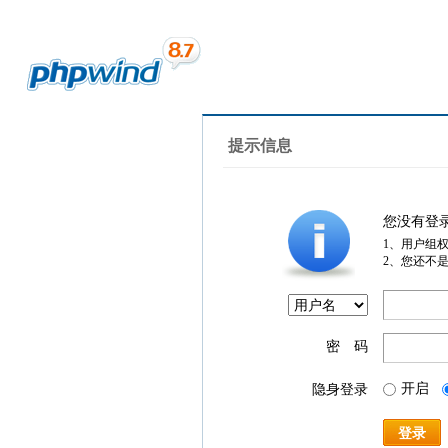
提示信息
您没有登
1、用户组
2、您还不
密 码
开启
隐身登录
登录