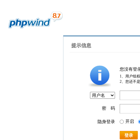
提示信息
您没有登
1、用户组
2、您还不
密 码
开启
隐身登录
登录