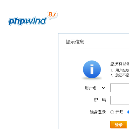
提示信息
您没有登
1、用户组
2、您还不
密 码
开启
隐身登录
登录