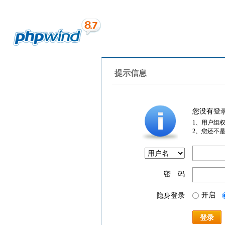
提示信息
您没有登
1、用户组
2、您还不
密 码
开启
隐身登录
登录