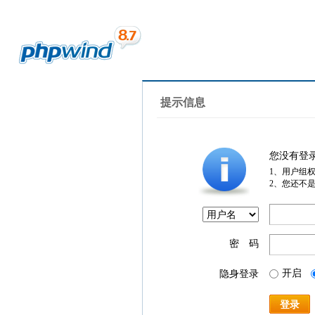
提示信息
您没有登
1、用户组
2、您还不
密 码
开启
隐身登录
登录