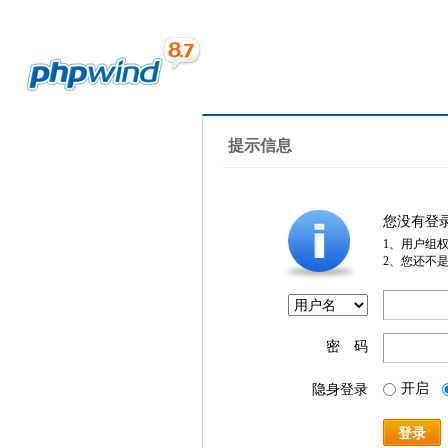
提示信息
您没有登
1、用户组
2、您还不
密 码
开启
隐身登录
登录