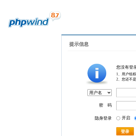
提示信息
您没有登
1、用户组
2、您还不
密 码
开启
隐身登录
登录