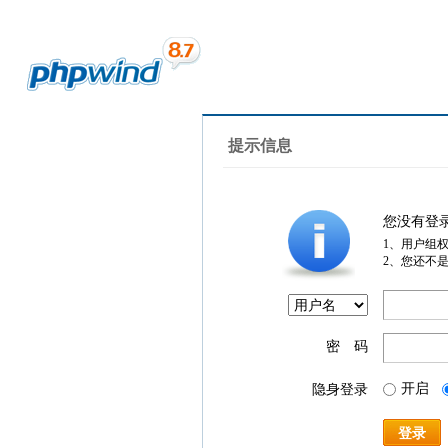
提示信息
您没有登
1、用户组
2、您还不
密 码
开启
隐身登录
登录