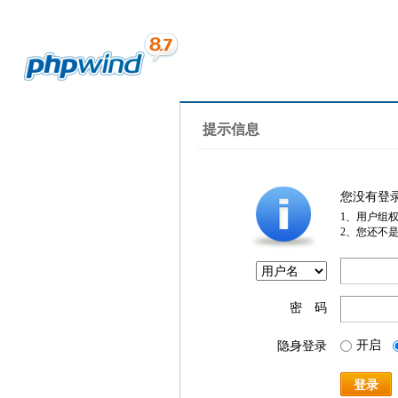
提示信息
您没有登
1、用户组
2、您还不
密 码
开启
隐身登录
登录