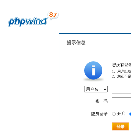
提示信息
您没有登
1、用户组
2、您还不
密 码
开启
隐身登录
登录