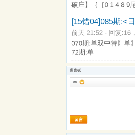
破庄】｛［0 1 4 8 
[15错04]085期
前天 21:52 - 回复:16
070期:单双中特〖单〗
72期:单
留言板
留言