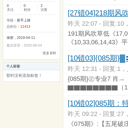
0
0
2
关注
粉丝
访客
[27错04]218期
等级：
新手上路
昨天 22:07 - 回复:10
总积分：
11413
191期风吹草低《17,0
保密，2019-04-11
《10,33,06,14,43
最后登录：2026-08-04
更多资料
[10错03]{085
个人标签
昨天 12:31 - 回复:1，
暂时没有添加标签！
{085期}㊣专业7 肖
▇▇▇▇▇▇▇▇（1
[10错02]085
昨天 09:22 - 回复:27
《075期》:【五尾破庄】