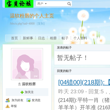
用户
温软粉唇的个人主页
/bbs/u.php?uid=4000
[复制]
首页
新鲜事
日志
相册
帖子
个人资料
发表的帖子
暂无帖子！
回复的帖子
[04错00](21
温软粉唇
昨天 23:09 - 回复:5，
加关注
(214期):平特一肖
加为好友
发消息
举报
羊羊羊）开羊准 (216